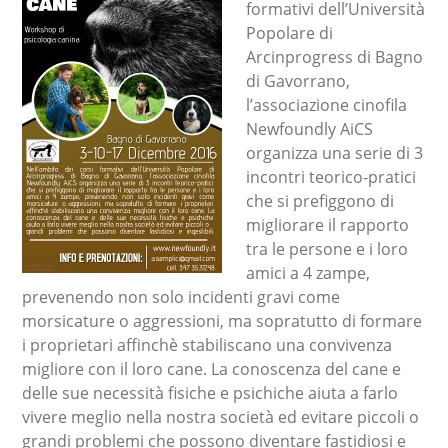
formativi dell’Università
Popolare di
Arcinprogress di Bagno
di Gavorrano,
l’associazione cinofila
Newfoundly AiCS
organizza una serie di 3
incontri teorico-pratici
che si prefiggono di
migliorare il rapporto
tra le persone e i loro
amici a 4 zampe,
prevenendo non solo incidenti gravi come
morsicature o aggressioni, ma sopratutto di formare
i proprietari affinchè stabiliscano una convivenza
migliore con il loro cane. La conoscenza del cane e
delle sue necessità fisiche e psichiche aiuta a farlo
vivere meglio nella nostra società ed evitare piccoli o
grandi problemi che possono diventare fastidiosi e