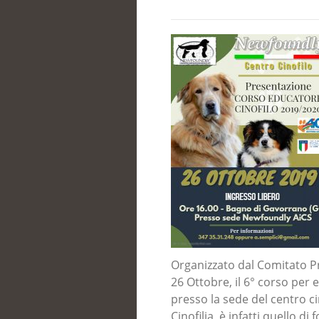
Organizzato dal Comitato Pro
26 Ottobre, il 6° corso per 
presso la sede del centro c
Cinofilia, è infatti quello d