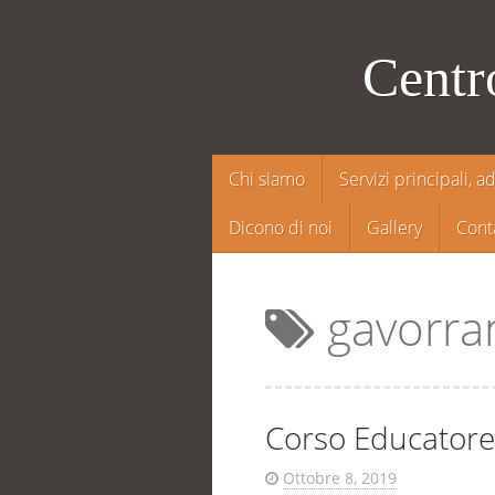
Centr
Salta
Chi siamo
Servizi principali, a
il
Dicono di noi
Gallery
Conta
contenuto
gavorra
Corso Educatore
Ottobre 8, 2019