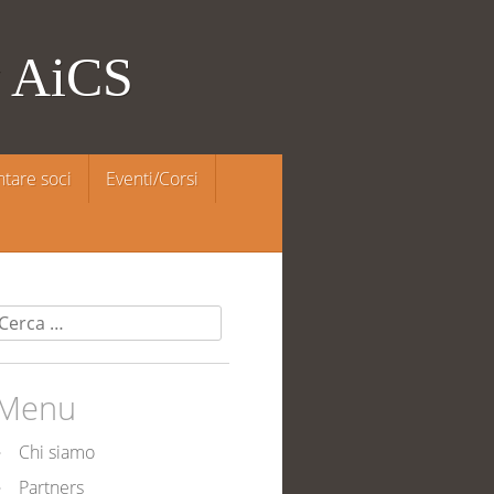
y AiCS
ntare soci
Eventi/Corsi
Ricerca
per:
Menu
Chi siamo
Partners