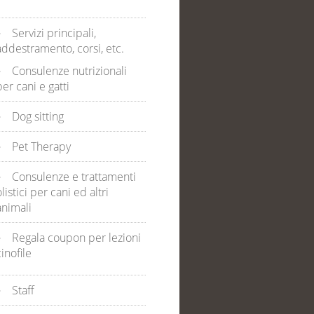
Servizi principali,
addestramento, corsi, etc.
Consulenze nutrizionali
per cani e gatti
Dog sitting
Pet Therapy
Consulenze e trattamenti
olistici per cani ed altri
animali
Regala coupon per lezioni
cinofile
Staff