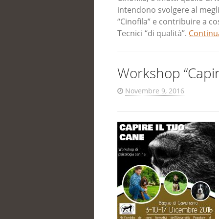
intendono svolgere al meglio 
“Cinofila” e contribuire a cos
Tecnici “di qualità”.
Continu
Workshop “Capire
Novembre 9, 2016