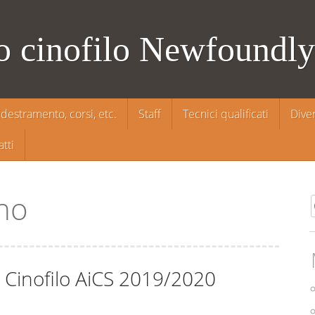
o cinofilo Newfoundl
ddestramento, corsi, etc.
Staff
Tecnici qualificati
Dive
tti
no
 Cinofilo AiCS 2019/2020