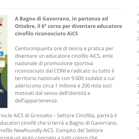
A Bagno di Gavorrano, in partenza ad
Ottobre, il 6° corso per diventare educatore
cinofilo riconosciuto AiCS
Centocinquanta ore di teoria e pratica per
diventare un educatore cinofilo AiCS, ente
nazionale di promozione sportiva
riconosciuto dal CONI e radicato su tutto il
territorio nazionale con 9.000 sodalizi a cui
aderiscono circa 1 milione e 200 mila soci
motivati dal senso dell’identità e
dell’appartenenza.
v.le AiCS di Grosseto – Settore Cinofilia, partirà il
educatori cinofili che si terrà a Bagno di Gavorrano,
inofilo Newfoundly AiCS. Compito del Settore
i fornire un aiuto concreto a tutti coloro che