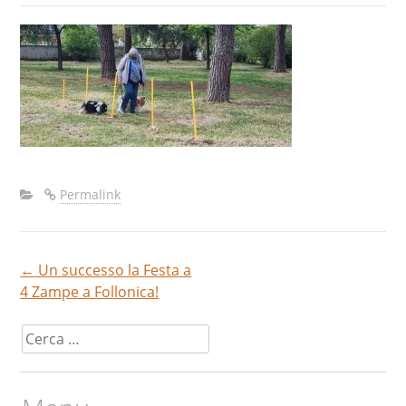
Permalink
←
Un successo la Festa a
Navigazione
4 Zampe a Follonica!
articoli
Ricerca
per: