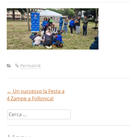
Permalink
←
Un successo la Festa a
Navigazione
4 Zampe a Follonica!
articoli
Ricerca
per: