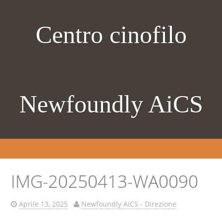
Centro cinofilo
Newfoundly AiCS
IMG-20250413-WA0090
Aprile 13, 2025
Newfoundly AiCS - Direzione